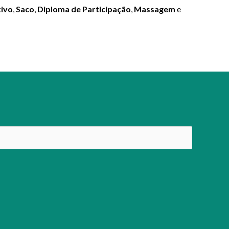
ivo
,
Saco
,
Diploma de Participação
,
Massagem
e