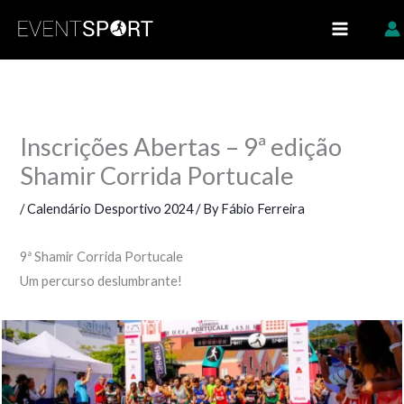
Skip
https://eventsport.pt/
to
content
Inscrições Abertas – 9ª edição
Shamir Corrida Portucale
/
Calendário Desportivo 2024
/ By
Fábio Ferreira
9ª Shamir Corrida Portucale
Um percurso deslumbrante!