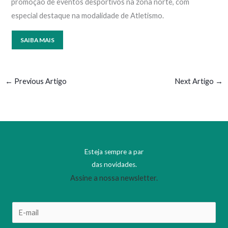
promoção de eventos desportivos na zona norte, com
especial destaque na modalidade de Atletismo.
SAIBA MAIS
←
Previous Artigo
Next Artigo
→
Esteja sempre a par
das novidades.
Assine a nossa newsletter.