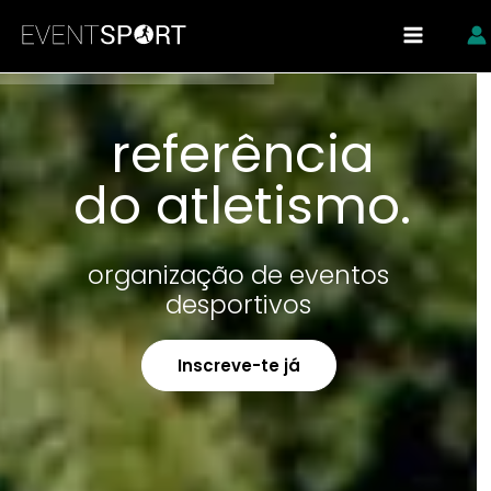
Skip
https://eventsport.pt/
to
content
referência
do atletismo.
organização de eventos
desportivos
Inscreve-te já