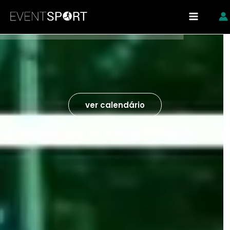
Skip
https://eventsport.pt/
to
content
ver calendário