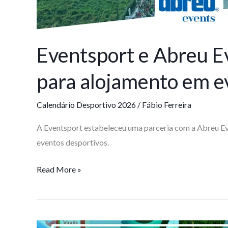
para
alojamento
em
Eventsport e Abreu E
eventos
desportivos.
para alojamento em e
Calendário Desportivo 2026
/
Fábio Ferreira
A Eventsport estabeleceu uma parceria com a Abreu Eve
eventos desportivos.
Read More »
Calendário