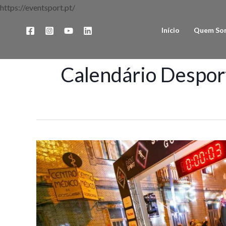
Skip
https://eventsport.pt/
to
Início
Quem So
content
Calendário Despor
Inscrições
Abertas
–
7ª
São
Silvestre