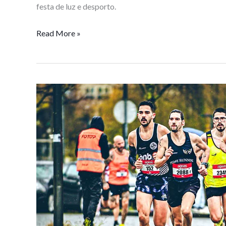
festa de luz e desporto.
Read More »
Inscrições
Abertas
–
66ª
Volta
a
Paranhos