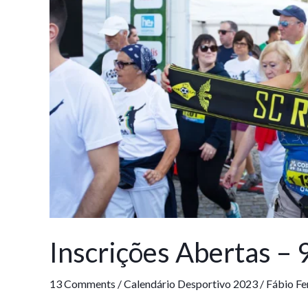
9ª
Corrida
da
República
Inscrições Abertas – 
13 Comments
/
Calendário Desportivo 2023
/
Fábio Fe